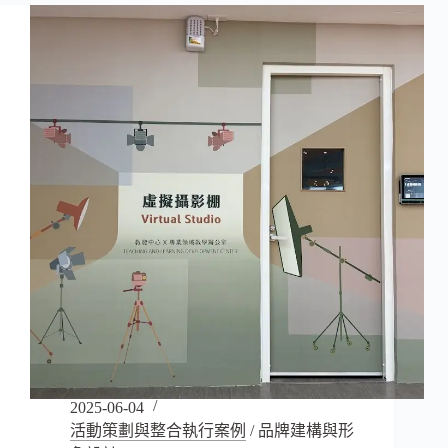
享
｜
數
據
驅
動
的
跨
平
台
行
銷，
助
醫
美
診
所
新
聞
與
2025-06-04
話
活動策劃與整合執行案例
/
品牌建構與形