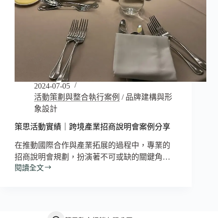
北
商
業
大
學
教
發
中
心
2024-07-05
攝
活動策劃與整合執行案例
/
品牌建構與形
影
象設計
棚
外
策思活動實績｜跨境產業招商說明會案例分享
牆
在推動國際合作與產業拓展的過程中，專業的
壁
招商說明會規劃，扮演著不可或缺的關鍵角…
紙
設
閱讀全文
策
計
思
與
活
施
動
工
實