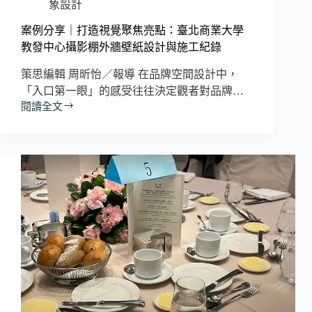
題
象設計
熱
度
案例分享｜打造視覺聚焦亮點：臺北商業大學
雙
教發中心攝影棚外牆壁紙設計與施工紀錄
成
策思編輯 周昕怡／報導 在品牌空間設計中，
長
「入口第一眼」的感受往往決定觀者對品牌…
閱讀全文
案
例
分
享
｜
打
造
視
覺
聚
焦
亮
點：
臺